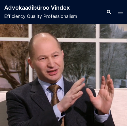
Skip
Advokaadibüroo Vindex
to
Search
Tog
Efficiency Quality Professionalism
content
men