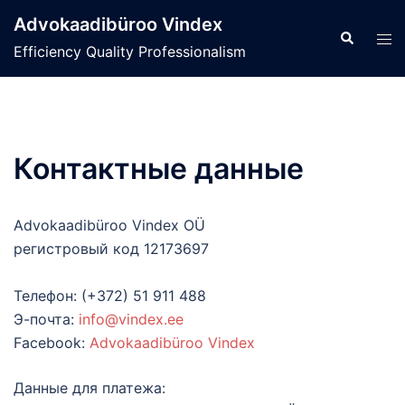
Skip
Advokaadibüroo Vindex
to
Search
Tog
Efficiency Quality Professionalism
content
men
Контактные данные
Advokaadibüroo Vindex OÜ
регистровый код 12173697
Телефон: (+372) 51 911 488
Э-почта:
info@vindex.ee
Facebook:
Advokaadibüroo Vindex
Данные для платежа: