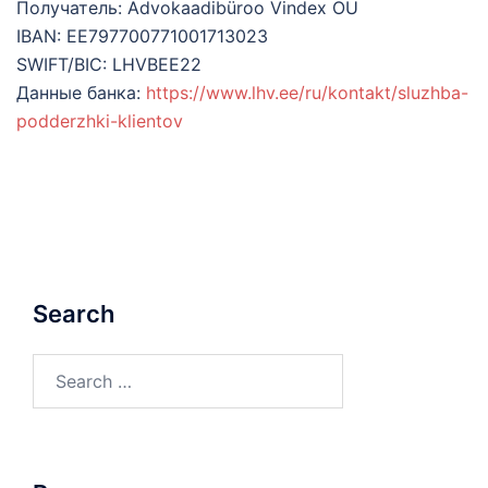
Получатель: Advokaadibüroo Vindex OÜ
IBAN: EE797700771001713023
SWIFT/BIC: LHVBEE22
Данные банка:
https://www.lhv.ee/ru/kontakt/sluzhba-
podderzhki-klientov
Search
Search
for: