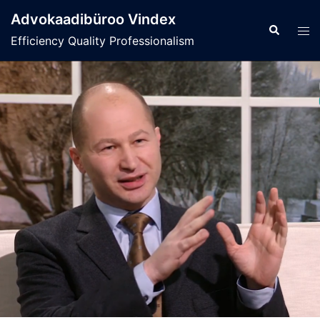
Skip
Advokaadibüroo Vindex
to
Search
Tog
Efficiency Quality Professionalism
content
men